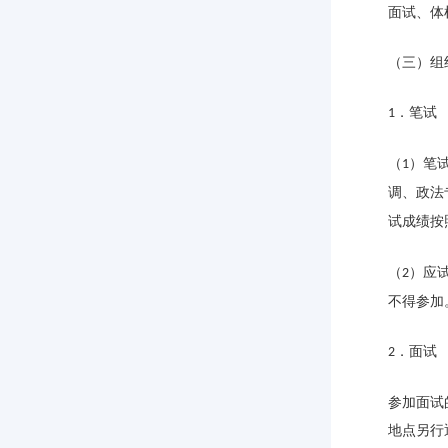
面试、体
（三）组
．笔试
1
（
）笔
1
调、政法
试成绩按
（
）应
2
不得参加
．面试
2
参加面试
地点另行