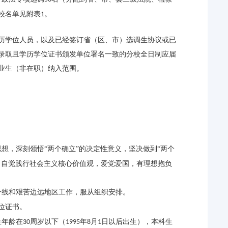
校名单见附表
。
1
历学位人员，以及已经签订省（区、市）选调生协议或已
录取且学历学位证书颁发单位署名一致的分校全日制应届
业生（非在职）纳入范围。
想，深刻领悟“两个确立”的决定性意义，坚决做到“两个
，自觉践行社会主义核心价值观，爱党爱国，有理想抱负
一线和艰苦边远地区工作，服从组织安排。
位证书。
生年龄在
周岁以下（
年
月
日以后出生），本科生
30
1995
8
1