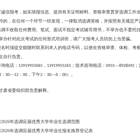
应诚信报考，如实填报信息、提供有关证明材料。资格审查贯穿选调工作
符的，在任何一个环节一经发现，一律取消选调资格，并按照有关规定严
选调不收取任何费用。笔试、面试不指定考试辅导用书，不举办也不委托
举办针对此次考试的任何形式培训班，请广大报考人员切勿上当受骗。
报名时须提交能随时联系到本人的电话号码，以便在资格审查、体检、考
生自行负责。
咨询电话：
，
；技术咨询电话：
—
；
13919955065
13919955265
0931
8928492
：
—
：
，下午
：
—
：
）。
8
30
12
00
2
30
6
00
甘肃省委组织部负责解释。
2026年选调应届优秀大学毕业生选调范围
2026年选调应届优秀大学毕业生报名推荐登记表