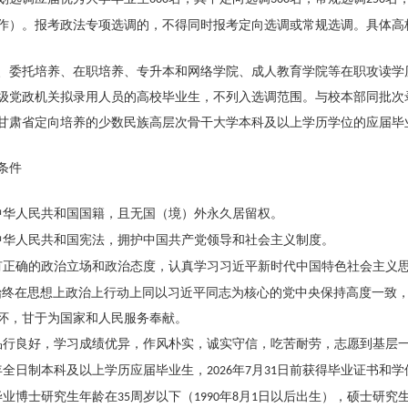
作）。报考政法专项选调的，不得同时报考定向选调或常规选调。具体高
、委托培养、在职培养、专升本和网络学院、成人教育学院等在职攻读学
级党政机关拟录用人员的高校毕业生，不列入选调范围。与校本部同批次
甘肃省定向培养的少数民族高层次骨干大学本科及以上学历学位的应届毕
条件
中华人民共和国国籍，且无国（境）外永久居留权。
中华人民共和国宪法，拥护中国共产党领导和社会主义制度。
有正确的政治立场和政治态度，认真学习习近平新时代中国特色社会主义思
始终在思想上政治上行动上同以习近平同志为核心的党中央保持高度一致
怀，甘于为国家和人民服务奉献。
品行良好，学习成绩优异，作风朴实，诚实守信，吃苦耐劳，志愿到基层
年全日制本科及以上学历应届毕业生，
年
月
日前获得毕业证书和学
2026
7
31
毕业博士研究生年龄在
周岁以下（
年
月
日以后出生），硕士研究
35
1990
8
1