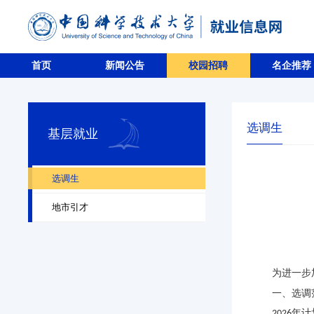
首页
新闻公告
校园招聘
名企推荐
选调生
基层就业
选调生
地市引才
为进一步
一、选调
年计
2026