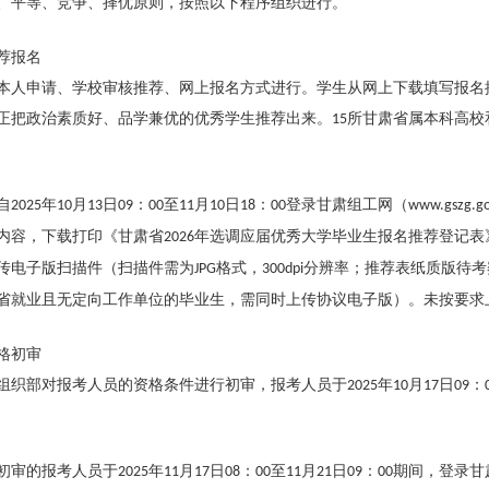
、平等、竞争、择优原则，按照以下程序组织进行。
荐报名
本人申请、学校审核推荐、网上报名方式进行。学生从网上下载填写报名
正把政治素质好、品学兼优的优秀学生推荐出来。
所甘肃省属本科高校
15
自
年
月
日
：
至
月
日
：
登录甘肃组工网（
2025
10
13
09
00
11
10
18
00
www.gszg.go
内容，下载打印《甘肃省
年选调应届优秀大学毕业生报名推荐登记表
2026
传电子版扫描件（扫描件需为
格式，
分辨率；推荐表纸质版待考
JPG
300dpi
省就业且无定向工作单位的毕业生，需同时上传协议电子版）。未按要求
格初审
组织部对报考人员的资格条件进行初审，报考人员于
年
月
日
：
2025
10
17
09
初审的报考人员于
年
月
日
：
至
月
日
：
期间，登录甘
2025
11
17
08
00
11
21
09
00