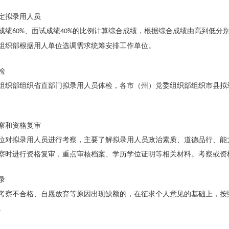
定拟录用人员
成绩
、面试成绩
的比例计算综合成绩，根据综合成绩由高到低分
60%
40%
组织部根据用人单位选调需求统筹安排工作单位。
检
组织部组织省直部门拟录用人员体检，各市（州）党委组织部组织市县拟
察和资格复审
位对拟录用人员进行考察，主要了解拟录用人员政治素质、道德品行、能
察时进行资格复审，重点审核档案、学历学位证明等相关材料。考察或资
录
考察不合格、自愿放弃等原因出现缺额的，在征求个人意见的基础上，按
。