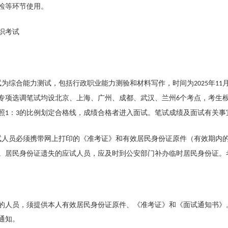
检等环节使用。
织考试
试为综合能力测试，包括行政职业能力测验和材料写作，时间为
年
2025
11
专项选调笔试均设北京、上海、广州、成都、武汉、兰州
个考点，考生
6
照
：
的比例划定合格线，成绩合格者进入面试。笔试成绩及面试有关事
1
3
试人员必须携带网上打印的《准考证》和有效居民身份证原件（有效期内
。居民身份证遗失的应试人员，应及时到公安部门补办临时居民身份证。
的人员，须提供本人有效居民身份证原件、《准考证》和《面试通知书》
通知。