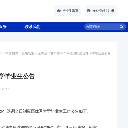
毕业生派遣
单位登录
|
注册
服务
联系我们
页
>
校园招聘
>
基层就业
>
选调生
>
甘肃省2026年选调应届优秀大学毕业生公告
大学毕业生公告
：
2577
年选调全日制应届优秀大学毕业生工作公告如下。
26
，政法专项选调
名（分配到省、市、县三级法院、检察
50