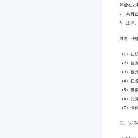
年龄在
25
．具有
7
．法律
8
具有下列
（
）在
1
（
）曾
2
（
）被
3
（
）在
4
（
）被
5
（
）公
6
（
）法
7
三、选调