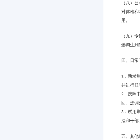
（八）公
对体检和
用。
（九）专
选调生到
四、日常
．新录
1
并进行任
．按照
2
回。选调
．试用
3
法和干部
五、其他