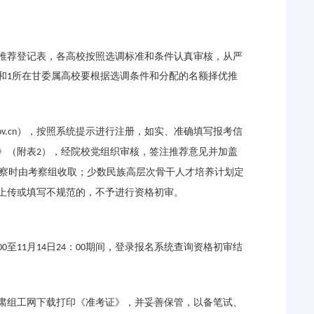
推荐登记表，各高校按照选调标准和条件认真审核，从严
和
所在甘委属高校要根据选调条件和分配的名额择优推
1
），按照系统提示进行注册，如实、准确填写报考信
v.cn
》（附表
），经院校党组织审核，签注推荐意见并加盖
2
察时由考察组收取；少数民族高层次骨干人才培养计划定
上传或填写不规范的，不予进行资格初审。
至
月
日
：
期间，登录报名系统查询资格初审结
00
11
14
24
00
肃组工网下载打印《准考证》，并妥善保管，以备笔试、