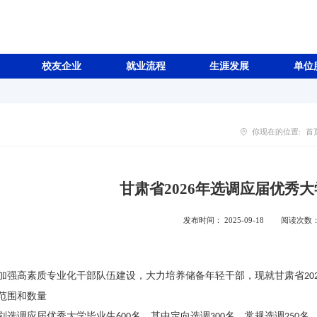
校友企业
就业流程
生涯发展
单位
你现在的位置:
首
甘肃省2026年选调应届优秀
发布时间： 2025-09-18
阅读次数
加强高素质专业化干部队伍建设，大力培养储备年轻干部，现就甘肃省
20
范围和数量
划选调应届优秀大学毕业生
名，其中定向选调
名，常规选调
名
600
300
250