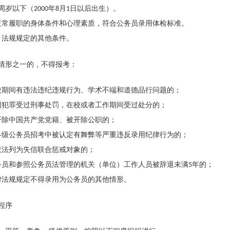
周岁以下（
年
月
日以后出生）。
2000
8
1
正常履职的身体条件和心理素质，符合公务员录用体检标准。
、法规规定的其他条件。
情形之一的，不得报考：
校期间有违法违纪违规行为、学术不端和道德品行问题的；
因犯罪受过刑事处罚，在校或者工作期间受过处分的；
开除中国共产党党籍、被开除公职的；
各级公务员招考中被认定有舞弊等严重违反录用纪律行为的；
依法列为失信联合惩戒对象的；
务员和参照公务员法管理的机关（单位）工作人员被辞退未满
年的；
5
律法规规定不得录用为公务员的其他情形。
程序