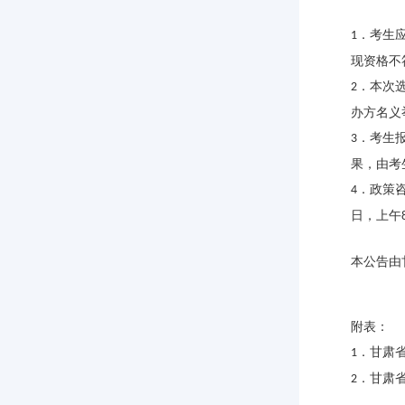
．考生
1
现资格不
．本次
2
办方名义
．考生
3
果，由考
．政策
4
日，上午
本公告由
附表：
．
甘肃省
1
．
甘肃省
2