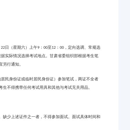
月
日（星期六）上午
：
至
：
，定向选调、常规选
22
9
00
12
00
根据实际情况选择考试地点。甘肃省委组织部根据考生笔
宜另行通知。
的居民身份证或临时居民身份证）参加笔试，两证不全者
考生不得携带任何考试用具和其他与考试无关用品。
。缺少上述证件之一者，不得参加面试。面试具体时间和