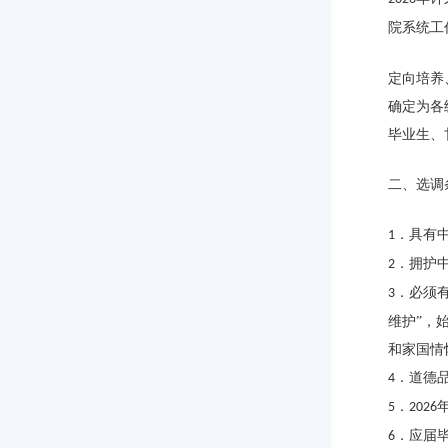
院系统工
定向培养
确定为各
毕业生、
二、选调
．具有
1
．拥护
2
．必须
3
维护”，
和家国情
．道德
4
．
5
2026
．应届
6