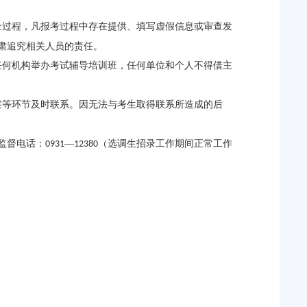
全过程，凡报考过程中存在提供、填写虚假信息或审查发
肃追究相关人员的责任。
任何机构举办考试辅导培训班，任何单位和个人不得借主
察等环节及时联系。因无法与考生取得联系所造成的后
监督电话：
—
（选调生招录工作期间正常工作
0931
12380