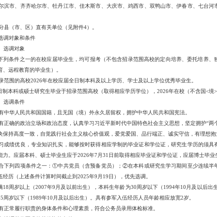
 哈尔滨市、齐齐哈尔市、牡丹江市、佳木斯市、大庆市、鸡西市、双鸭山市、伊春市、七台
 部分县（市、区）直有关单位（见附件4）。
选调对象和条件
）选调对象
下列条件之一的在校应届毕业生，均可报考（不包含招录范围高校的定向培养、委托培养、
育、远程教育的毕业生）。
 招录范围的高校2026年在校应届全日制本科及以上学历、学士及以上学位优秀毕业生。
 全日制本科或硕士研究生毕业于招录范围高校（取得相应学历学位），2026年在校（不含国<
）选调条件
 具有中华人民共和国国籍，且无国（境）外永久居留权，拥护中华人民共和国宪法。
 具有正确的政治立场和政治态度，认真学习习近平新时代中国特色社会主义思想，坚定拥护“两
央保持高度一致，自觉践行社会主义核心价值观，爱党爱国、品行端正、诚实守信，有理想抱
 学习成绩优良，专业知识扎实，能够按时获得相应学制的毕业证和学位证，研究生学历的须
能力。应届本科、硕士毕业生应于2026年7月31日前取得相应毕业证和学位证，应届博士毕业生
 符合下列四项条件之一：①中共党员（含预备党员）；②在本科或研究生学习期间至少连续
伍经历（上述条件计算时间截止到2025年9月19日），优先选调。
年满18周岁以上（2007年9月及以前出生），本科生年龄为30周岁以下（1994年10月及以后
35周岁以下（1989年10月及以后出生）。具有参军入伍经历人员年龄相应放宽2岁。
 具有正常履行职责的身体条件和心理素质，符合公务员录用体检标准。