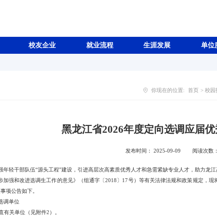
校友企业
就业流程
生涯发展
单位
你现在的位置:
首页
>
校园
黑龙江省2026年度定向选调应届
发布时间： 2025-09-09
阅读次数
强年轻干部队伍
“源头工程”建设，引进高层次高素质优秀人才和急需紧缺专业人才，助力龙
步加强和改进选调生工作的意见》（组通字〔2018〕17号）等有关法律法规和政策规定，现
关事项公告如下。
选调单位
 省直有关单位（见附件2）。