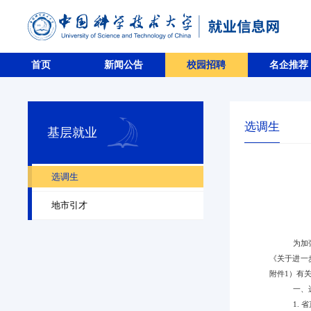
首页
新闻公告
校园招聘
名企推荐
选调生
基层就业
选调生
地市引才
为加
《关于进一
附件1）有
一、
1.