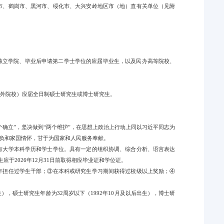
河市、鹤岗市、黑河市、绥化市、大兴安岭地区市（地）直有关单位（见附
独立学院、毕业后申请第二学士学位的应届毕业生，以及民办高等院校、
境>外院校）应届全日制硕士研究生或博士研究生。
个确立”，坚决做到“两个维护”，在思想上政治上行动上同以习近平同志为
负和家国情怀，甘于为国家和人民服务奉献。
具有大学本科学历和学士学位。具有一定的组织协调、综合分析、语言表达
应于2026年12月31日前取得相应毕业证和学位证。
半年担任过学生干部；③在本科或研究生学习期间获得过校级以上奖励；④
出生），硕士研究生年龄为32周岁以下（1992年10月及以后出生），博士研