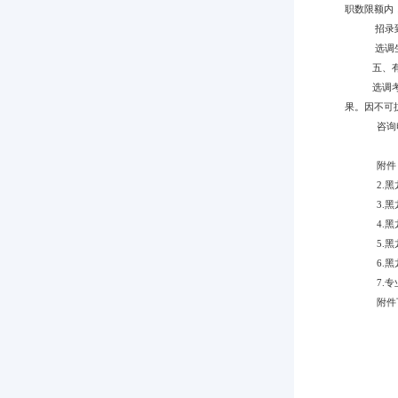
职数限额内
招录
选调
五、
选调
果。因不可
咨询
附件
2.
3.
4.
5.
6.
7.
附件