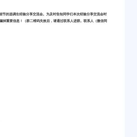
细节的选调生经验分享交流会。
为及时告知同学们本次经验分享交流会时
漏掉重要信息！（
群二维码失效后，请通过联系人进群。联系人（微信同