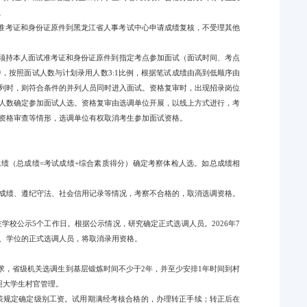
。
试准考证和身份证原件到黑龙江省人事考试中心申请成绩复核，不受理其他
考生须持本人面试准考证和身份证原件到指定考点参加面试（面试时间、考点
，按照面试人数与计划录用人数3:1比例，根据笔试成绩由高到低顺序由
列时，则符合条件的并列人员同时进入面试。资格复审时，出现招录岗位
人数确定参加面试人选。资格复审由选调单位开展，以线上方式进行，考
资格审查等情形，选调单位有权取消考生参加面试资格。
成绩（总成绩=考试成绩+综合素质得分）确定考察体检人选。如总成绩相
成绩、遵纪守法、社会信用记录等情况，考察不合格的，取消选调资格。
学校公示5个工作日。根据公示情况，研究确定正式选调人员。2026年7
、学位的正式选调人员，将取消录用资格。
求，省级机关选调生到基层锻炼时间不少于2年，并至少安排1年时间到村
照大学生村官管理。
策规定确定级别工资。试用期满经考核合格的，办理转正手续；转正后在