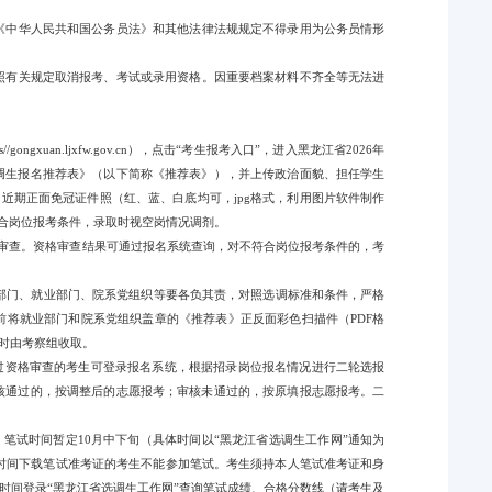
及《中华人民共和国公务员法》和其他法律法规规定不得录用为公务员情形
按照有关规定取消报考、考试或录用资格。因重要档案材料不齐全等无法进
ongxuan.ljxfw.gov.cn），点击“考生报考入口”，进入黑龙江省2026年
选调生报名推荐表》（以下简称《推荐表》），并上传政治面貌、担任学生
，近期正面免冠证件照（红、蓝、白底均可，jpg格式，利用图片软件制作
，须符合岗位报考条件，录取时视空岗情况调剂。
格审查。资格审查结果可通过报名系统查询，对不符合岗位报考条件的，考
织部门、就业部门、院系党组织等要各负其责，对照选调标准和条件，严格
0前将就业部门和院系党组织盖章的《推荐表》正反面彩色扫描件（PDF格
察时由考察组收取。
人数。通过资格审查的考生可登录报名系统，根据招录岗位报名情况进行二轮选报
报审核通过的，按调整后的志愿报考；审核未通过的，按原填报志愿报考。二
。笔试时间暂定10月中下旬（具体时间以“黑龙江省选调生工作网”通知为
定时间下载笔试准考证的考生不能参加笔试。考生须持本人笔试准考证和身
时间登录“黑龙江省选调生工作网”查询笔试成绩、合格分数线（请考生及