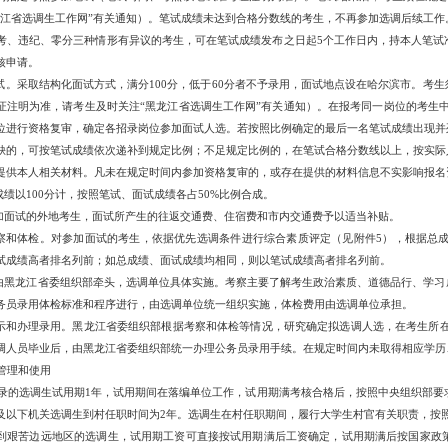
龙江省选调生工作网”有关通知）。笔试成绩未达到合格分数线的考生，不再参加选调后续工作
考、违纪、零分三种情形有异议的考生，可在笔试成绩发布之日起
5个工作日内，持本人笔
核申请。
 面试。采取结构化面试方式，满分100分，低于60分者不予录用，面试地点设在哈尔滨市。
证注明为准，请考生及时关注“黑龙江省选调生工作网”有关通知）。在报考同一岗位的考生中
位进行资格复审，确定各招录岗位参加面试人选。若按照比例确定的最后一名笔试成绩出现并
缺的，可按笔试成绩依次递补到规定比例；不足规定比例的，在笔试合格分数线以上，按实际
提供本人相关材料。凡未在规定时间内参加资格复审的，或存在提供的材料信息不实影响报名
成绩以
100分计，按照笔试、面试成绩各占50%比例合成。
加面试的外地考生，面试所产生的往返交通费、住宿费和市内交通费予以适当补贴。
 考察和体检。对参加面试的考生，依据优先选调条件进行综合素质评定（见附件5），根据总
试成绩高者排名列前；如总成绩、面试成绩均相同，则以笔试成绩高者排名列前。
由黑龙江省委组织部牵头，选调单位具体实施。考察主要了解考生政治素质、道德品行、学习
务员录用体检标准和程序进行，由选调单位统一组织实施，体检费用由选调单位承担。
 公示和办理录用。黑龙江省委组织部根据考察和体检等情况，研究确定拟选调人选，在考生所在
调人员毕业后，由黑龙江省委组织部统一办理公务员录用手续。在规定时间内未取得相应学历
管理和使用
录的选调生试用期
1年，试用期间在落编单位工作，试用期满考核合格后，按照中央组织部要
及以下机关选调生到村任职时间为2年。选调生在村任职期间，履行大学生村官有关职责，按
到艰苦边远地区的选调生，试用期工资可直接按试用期满后工资确定，试用期满后按国家政