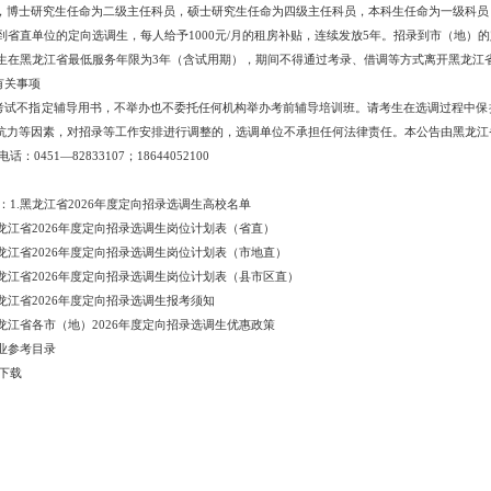
，博士研究生任命为二级主任科员，硕士研究生任命为四级主任科员，本科生任命为一级科员
到省直单位的定向选调生，每人给予
1000元/月的租房补贴，连续发放5年。招录到市（地
生在黑龙江省最低服务年限为
3年（含试用期），期间不得通过考录、借调等方式离开黑龙江
有关事项
考试不指定辅导用书，不举办也不委托任何机构举办考前辅导培训班。请考生在选调过程中保
抗力等因素，对招录等工作安排进行调整的，选调单位不承担任何法律责任。本公告由黑龙江
电话：
0451—82833107；
18644052100
：
1.黑龙江省2026年度定向招录选调生高校名单
黑龙江省2026年度定向招录选调生岗位计划表（省直）
黑龙江省2026年度定向招录选调生岗位计划表（市地直）
黑龙江省2026年度定向招录选调生岗位计划表（县市区直）
黑龙江省2026年度定向招录选调生报考须知
黑龙江省各市（地）2026年度定向招录选调生优惠政策
专业参考目录
下载