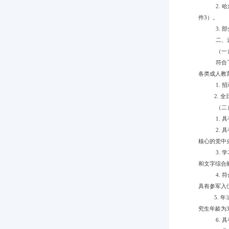
2.
件3）。
3.
二、
（一
符合
各类成人教
1.
2.
（二
1.
2.
核心的党中
3.
和文字综合
4.
具有参军入
5. 
究生年龄为
6.