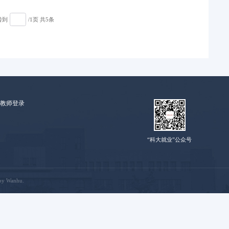
转到
/1页 共5条
教师登录
“科大就业”公众号
by Wanhu.