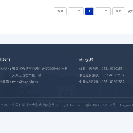
跳
首页
上一页
1
下一页
尾页
系我们
就业热线
公地址：
安徽省合肥市包河区金寨路96号中国科
就业手续办理：
0551-63602554
大东区老图书馆一楼
单位服务热线：
0551-63607164
子邮箱：
jybgs@ustc.edu.cn
生涯规划咨询：
0551-63602557
ht © 2022 中国科学技术大学就业信息网 All Rights Reserved.
皖ICP备05002528号
Designed 