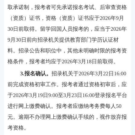
取承诺制，报考者可先承诺报名考试、后审查资格
（资质）证书，资格（资质）证书应于
2026
年
9
月
30
日前取得。留学回国人员报考的，应当于2026年
9
月
30
日前向招录机关提供教育部门学历认证材
料。招录公告和职位中，其他未明确时限的报考资
格条件，报考者均应于
2026
年
3
月
18
日前取得。
3.
报名确认。
招录机关于2026年
3
月
22
日
16:00
前完成资格初审工作。报考者通过资格初审后，应
于
2026
年
3
月
19
日
9:00
至
3
月
23
日
16:00
登录报名平台
进行网上缴费确认。报考者应缴纳考务费每人
50
元。逾期不办理网上缴费确认手续的，视作放弃报
考资格。