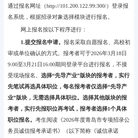
通过报名网址（
http://101.200.122.99:300/
）登录报
名系统，根据招录对象选择模块进行报名。
网上报名按以下程序进行：
1.
提交报名申请。
报名采取自愿报名、高校初
审或单位确认的方式。报考者可于
2026
年
3
月
18
日
9:00
至
3
月
21
日
16:00
期间登录平台进行报名，不接
受现场报名。
选择“先导产业”版块的报考者，实行
先笔试再选具体职位，每名报考者仅选择“先导产
业”版块，无需选择具体职位。选择其他版块的报
考者，实行先报职位再考试，报考者选择
1
个具体
职位报名。
考生阅读《
2026
年度青岛市专项招录公
务员诚信报考承诺书》（以下简称《诚信承诺