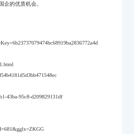
国企的优质机会。
?shareKey=6b23737079474bc68919ba2836772a4d
1.html
dfd54b4181d5d3bb471548ec
eb1-43ba-95c8-d209829131df
q?id=681&gglx=ZKGG