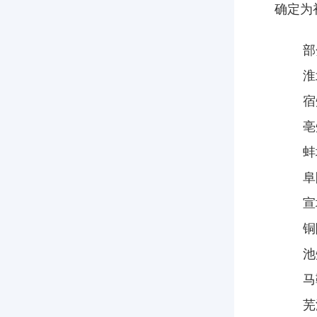
确定为
部分
淮北
宿州
亳州
蚌埠
阜阳
宣城
铜陵
池州
马鞍
芜湖