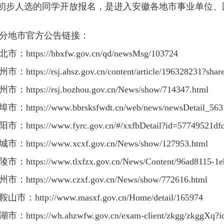
初步人选的同学开放报名，是进入安徽各地市事业单位、
地市官方公告链接：
市：
https://hbxfw.gov.cn/qd/newsMsg/103724
市：
https://rsj.ahsz.gov.cn/content/article/196328231
市：
https://rsj.bozhou.gov.cn/News/show/714347.html
市：
https://www.bbrsksfwdt.cn/web/news/newsDetail_563
市：
https://www.fyrc.gov.cn/#/xxfbDetail?id=57749521
市：
https://www.xcxf.gov.cn/News/show/127953.html
市：
https://www.tlxfzx.gov.cn/News/Content/96ad8115-1
市：
https://www.czxf.gov.cn/News/show/772616.html
山市：
http://www.masxf.gov.cn/Home/detail/165974
市：
https://wh.ahzwfw.gov.cn/exam-client/zkgg/zkggX