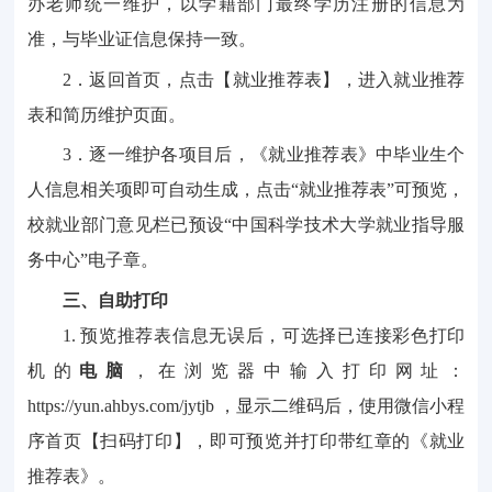
办老师统一维护，
以
学籍部门最终学历注册的信息为
准，与毕业证信息保持一致。
2．
返回首页，点击
【
就业推荐表
】，进入
就业推荐
表和简历维护
页面。
3．
逐一维护
各
项目
后
，《就业推荐表》中毕业生个
人信息相关项即可自动生成
，
点击
“就业推荐表”
可预览，
校就业部门意见栏已预设
“中国科学技术大学就业指导服
务中心”电子章。
三、
自助
打印
1. 预览推荐表信息
无误后，可选择已连接彩色打印
机的
电脑
，在浏览器中输入打印网址：
https://yun.ahbys.com/jytjb
，
显示二维码后，使用微信小程
序首页
【扫码打印
】
，即可预览并打印带红章的《就业
推荐表》。