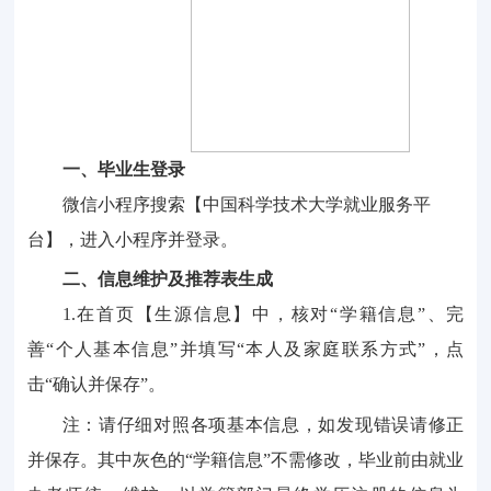
一、
毕业生登录
微信小程序
搜索
【
中国科学技术大学就业服务平
台
】
，
进入小程序并
登录
。
二
、
信息维护
及推荐表生成
1.在
首
页
【
生源信息
】
中
，
核对
“学籍信息”、完
善“个人基本信息”并
填写
“本人及家庭联系方式”
，
点
击
“确认并保存”
。
注：
请仔细对照各项基本信息，如发现错误请修正
并保存。其中灰色的
“学籍信息”不需修改，毕业前由就业