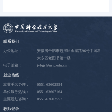
联系我们
办公地址：
安徽省合肥市包河区金寨路96号中国科
大东区老图书馆一楼
电子邮箱：
jybgs@ustc.edu.cn
就业热线
就业手续办理：
0551-63602554
单位服务热线：
0551-63607164
生涯规划咨询：
0551-63602557
教师登录